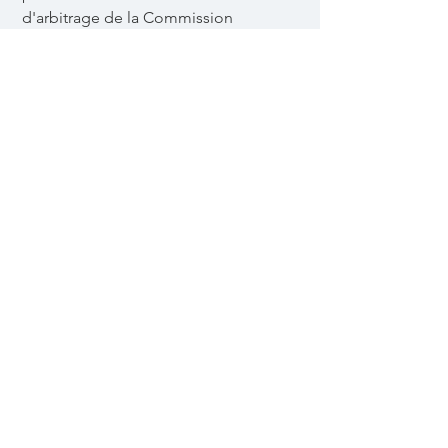
d'arbitrage de la Commission
européenne. Nous ne sommes ni
disposés à, ni obligés de, participer à
une procédure de règlement des
litiges devant un conseil d'arbitrage de
la consommation.
E-mail :
Tél :
Fax :
Adresse :